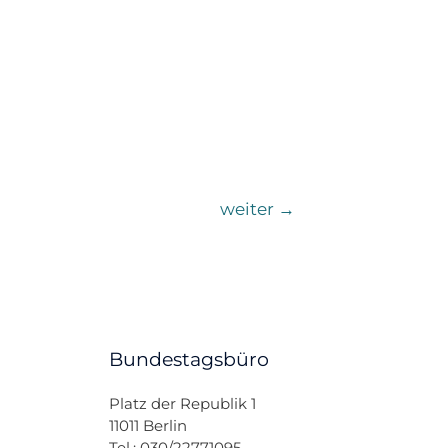
weiter
→
Bundestagsbüro
Platz der Republik 1
11011 Berlin
Tel.: 030/22771095