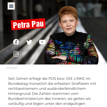
Politisch motivierte Straftaten
– rechts
Seit Jahren erfragt die PDS bzw. DIE LINKE im
Bundestag monatlich die erfassten Straftaten mit
rechtsextremem und ausländerfeindlichem
Hintergrund. Die Zahlen stammen vom
Bundesministerium des Inneren, sie gelten als
vorläufig und liegen unter den endgültigen