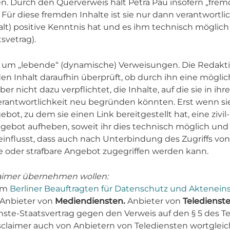
. Durch den Querverweis hält Petra Pau insofern „fremde
 Für diese fremden Inhalte ist sie nur dann verantwortli
alt) positive Kenntnis hat und es ihm technisch möglic
svetrag).
ets um „lebende“ (dynamische) Verweisungen. Die Redakti
Inhalt daraufhin überprüft, ob durch ihn eine mögliche 
aber nicht dazu verpflichtet, die Inhalte, auf die sie in i
rantwortlichkeit neu begründen könnten. Erst wenn sie 
ot, zu dem sie einen Link bereitgestellt hat, eine zivil-
Angebot aufheben, soweit ihr dies technisch möglich und
influsst, dass auch nach Unterbindung des Zugriffs v
e oder strafbare Angebot zugegriffen werden kann.
laimer übernehmen wollen:
eim
Berliner Beauftragten für Datenschutz und Aktenein
r Anbieter von
Mediendiensten.
Anbieter von
Teledienst
enste-Staatsvertrag gegen den Verweis auf den § 5 des 
sclaimer auch von Anbietern von Telediensten wortgl