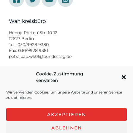
Wahlkreisbüro
Henny-Porten-Str. 10-12
12627 Berlin
Tel.: 030/9928 9380
Fax: 030/9928 9381
petra.pau.wk01@bundestag.de
Bundestagsbüro
Cookie-Zustimmung
verwalten
Platz der Republik 1
11011 Berlin
Wir verwenden Cookies, um unsere Website und unseren Service
Tel.: 030/22771095
zu optimieren.
Fax: 030/22770095
petra.pau@bundestag.de
AKZEPTIEREN
ABLEHNEN