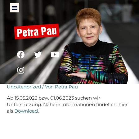
Stellenausschreibung
Uncategorized
/ Von
Petra Pau
Ab 15.05.2023 bzw. 01.06.2023 suchen wir
Unterstützung. Nähere Informationen findet ihr hier
als
Download
.