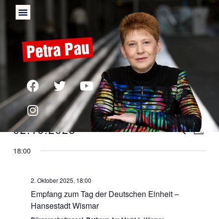
02.10.2025
Verans
Ver
SUCHE
TAG
Datum
Ans
Suche
18:00
wählen.
Nav
und
2. Oktober 2025, 18:00
Ansich
Empfang zum Tag der Deutschen Einheit –
Naviga
Hansestadt Wismar