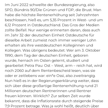
Im Juni 2022 schwellte der Bundesregierung, also
SPD, Bündnis 90/Die Grünen und FDP, die Brust. Man
habe die höchste Rentenerhöhung seit Jahrzehnten
beschlossen, hieß es, um 5,35 Prozent in West- und um
6,12 Prozent in Ostdeutschland. Das Gros der Medien
zollte Beifall. Nur wenige erinnerten daran, dass auch
im Jahr 32 der deutschen Einheit Ostdeutsche für
dieselbe Arbeit zumeist noch immer weniger Lohn
erhalten als ihre westdeutschen Kolleginnen und
Kollegen. Was übrigens bedeutet: Wer am 3. Oktober
1990, dem Tag der deutschen Einheit, geboren
wurde, hernach im Osten gelernt, studiert und
gearbeitet Petra Pau: Ost – West, arm – reich hat, wird
noch 2060 auf dem Rentenbescheid lesen, was sie
oder er zeitlebens war: ein*e Ossi, also zweitrangig.
Nun hieß es in der Regierungserklärung weiter, dass
sich über diese großartige Rentenerhöhung rund 21
Millionen deutschen Rentnerinnen und Rentner
freuen können. Wirklich? Zur selben Zeit wurde
bekannt, dass die Inflationsrate durch steigende Preise
7,9 Prozent betrage. Was ja wohl heißt, deutlich über