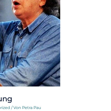
ung
rized
/ Von
Petra Pau