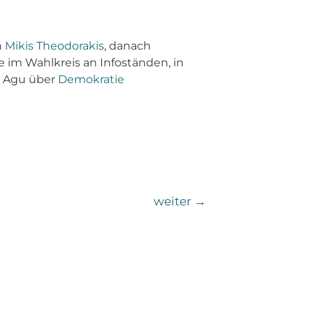
n
Mikis Theodorakis
, danach
 im Wahlkreis an Infoständen, in
r Agu über
Demokratie
weiter
→